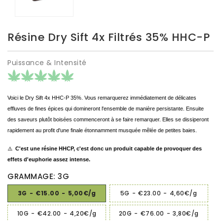
Résine Dry Sift 4x Filtrés 35% HHC-P
Puissance & Intensité
Voici le Dry Sift 4x HHC-P 35%. Vous remarquerez immédiatement de délicates
effluves de fines épices qui domineront l'ensemble de manière persistante. Ensuite
des saveurs plutôt boisées commenceront à se faire remarquer. Elles se dissiperont
rapidement au profit d'une finale étonnamment musquée mêlée de petites baies.
⚠️
C'est une résine
HHCP
, c'est donc un produit capable de provoquer des
effets d'euphorie assez intense.
GRAMMAGE: 3G
3G
-
€15.00
-
5,00€/g
5G
-
€23.00
-
4,60€/g
10G
-
€42.00
-
4,20€/g
20G
-
€76.00
-
3,80€/g