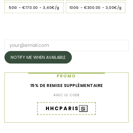
50G
-
€170.00
-
3,40€/g
100G
-
€300.00
-
3,00€/g
NOTIFY ME WHEN AVAILABLE
PROMO
15% DE REMISE SUPPLÉMENTAIRE
AVEC LE CODE
HHCPARIS