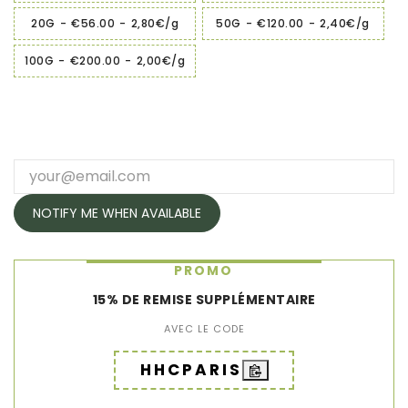
20G
-
€56.00
-
2,80€/g
50G
-
€120.00
-
2,40€/g
100G
-
€200.00
-
2,00€/g
NOTIFY ME WHEN AVAILABLE
PROMO
15% DE REMISE SUPPLÉMENTAIRE
AVEC LE CODE
HHCPARIS