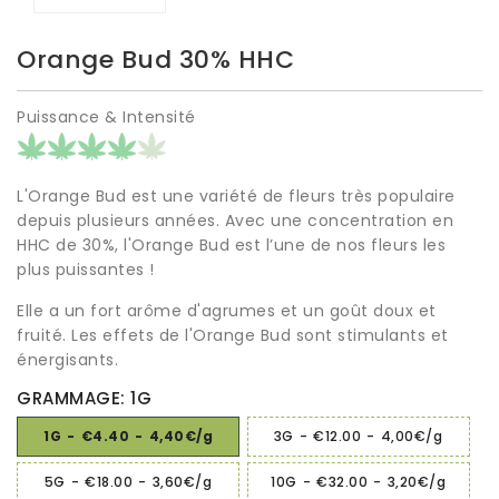
Orange Bud 30% HHC
Puissance & Intensité
L'Orange Bud est une variété de fleurs très populaire
depuis plusieurs années. Avec une concentration en
HHC de 30%, l'Orange Bud est l’une de nos fleurs les
plus puissantes !
Elle a un fort arôme d'agrumes et un goût doux et
fruité. Les effets de l'Orange Bud sont stimulants et
énergisants.
GRAMMAGE: 1G
1G
-
€4.40
-
4,40€/g
3G
-
€12.00
-
4,00€/g
5G
-
€18.00
-
3,60€/g
10G
-
€32.00
-
3,20€/g