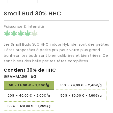
Small Bud 30% HHC
Puissance & Intensité
Les Small Buds 30% HHC Indoor Hybride, sont des petites
Têtes proposées à petits prix pour votre plus grand
bonheur. Les buds sont bien calibrées et bien triées. Ce
sont biens des belle petites têtes complètes.
Contient 30% de HHC
GRAMMAGE : 5G
5G
-
14,00 €
-
2,80€/g
10G
-
24,00 €
-
2,40€/g
20G
-
40,00 €
-
2,00€/g
50G
-
80,00 €
-
1,60€/g
100G
-
120,00 €
-
1,20€/g