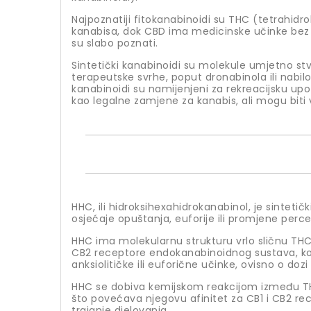
Najpoznatiji fitokanabinoidi su THC (tetrahidr
kanabisa, dok CBD ima medicinske učinke bez mij
su slabo poznati.
Sintetički kanabinoidi su molekule umjetno stvo
terapeutske svrhe, poput dronabinola ili nabilo
kanabinoidi su namijenjeni za rekreacijsku upot
kao legalne zamjene za kanabis, ali mogu biti v
HHC, ili hidroksihexahidrokanabinol, je sintet
osjećaje opuštanja, euforije ili promjene perce
HHC ima molekularnu strukturu vrlo sličnu TH
CB2 receptore endokanabinoidnog sustava, koj
anksiolitičke ili euforične učinke, ovisno o dozi
HHC se dobiva kemijskom reakcijom između THC
što povećava njegovu afinitet za CB1 i CB2 re
trajanje djelovanja.