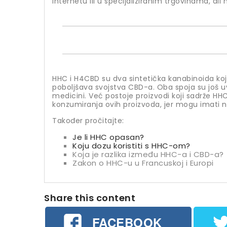
internetu ili u specijaliziranim trgovinama, ali
HHC i H4CBD su dva sintetička kanabinoida koj
poboljšava svojstva CBD-a. Oba spoja su još uvi
medicini. Već postoje proizvodi koji sadrže HHC 
konzumiranja ovih proizvoda, jer mogu imati než
Također pročitajte:
Je li HHC opasan?
Koju dozu koristiti s HHC-om?
Koja je razlika između HHC-a i CBD-a?
Zakon o HHC-u u Francuskoj i Europi
Share this content
FACEBOOK