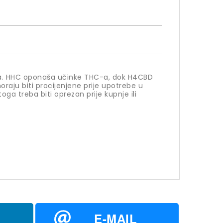
bisa. HHC oponaša učinke THC-a, dok H4CBD
oraju biti procijenjene prije upotrebe u
oga treba biti oprezan prije kupnje ili
E-MAIL