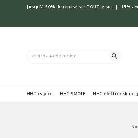
Jusqu'à 50%
de remise sur TOUT le site |
-15%
av

HHC cvijeće
HHC SMOLE
HHC elektronska ci
Na