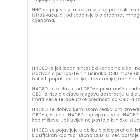
HHC se pojavljuje u obliku bijelog praha ili krist
istraživača, ali od tada nije bio predmet mnogi
cijenama.
H4CBD je još jedan sintetički kanabinoid koji
izazivanja psihoaktivnih učinaka. CBD može ubl
bolesti poput epilepsije, shizofrenije, kronične bo
H4CBD se razlikuje od CBD-a prisutnošću karbo
CBD-a, što olakšava njegovu apsorpciju u tijel
imati veće terapeutske prednosti od CBD-a za 
H4CBD se dobiva kemijskom reakcijom između CB
CBD-a, što čini H4CBD topivijim u vodi. H4CBD j
kod miševa. Još uvijek ne postoje kliničke stud
H4CBD se pojavljuje u obliku bijelog praha ili kr
klasificiran kao tvar slična CBD-u. Već postoje