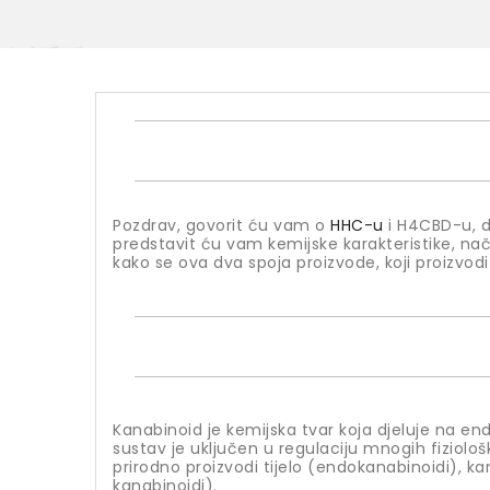
Pozdrav, govorit ću vam o
HHC-u
i H4CBD-u, d
predstavit ću vam kemijske karakteristike, na
kako se ova dva spoja proizvode, koji proizvodi 
Kanabinoid je kemijska tvar koja djeluje na en
sustav je uključen u regulaciju mnogih fiziološk
prirodno proizvodi tijelo (endokanabinoidi), kan
kanabinoidi).