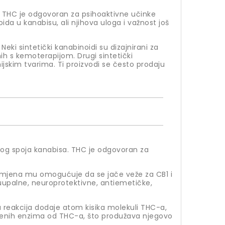
sa. THC je odgovoran za psihoaktivne učinke
ida u kanabisu, ali njihova uloga i važnost još
eki sintetički kanabinoidi su dizajnirani za
ih s kemoterapijom. Drugi sintetički
mijskim tvarima. Ti proizvodi se često prodaju
vnog spoja kanabisa. THC je odgovoran za
romjena mu omogućuje da se jače veže za CB1 i
upalne, neuroprotektivne, antiemetičke,
 reakcija dodaje atom kisika molekuli THC-a,
etrenih enzima od THC-a, što produžava njegovo