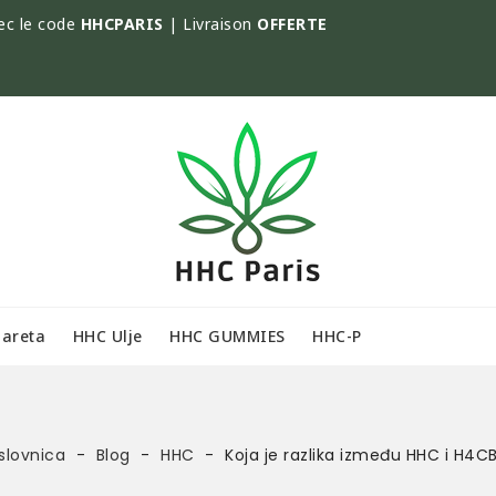
ec le code
HHCPARIS
| Livraison
OFFERTE
gareta
HHC Ulje
HHC GUMMIES
HHC-P
slovnica
Blog
HHC
Koja je razlika između HHC i H4C