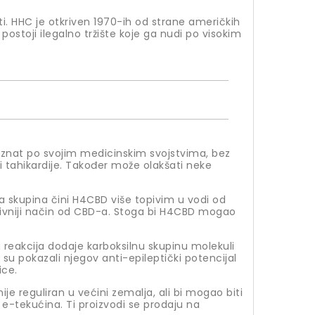
irati. HHC je otkriven 1970-ih od strane američkih
postoji ilegalno tržište koje ga nudi po visokim
poznat po svojim medicinskim svojstvima, bez
i tahikardije. Također može olakšati neke
a skupina čini H4CBD više topivim u vodi od
ktivniji način od CBD-a. Stoga bi H4CBD mogao
reakcija dodaje karboksilnu skupinu molekuli
 su pokazali njegov anti-epileptički potencijal
ice.
nije reguliran u većini zemalja, ali bi mogao biti
i e-tekućina. Ti proizvodi se prodaju na