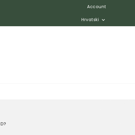
Account
Hrvatski

BD?