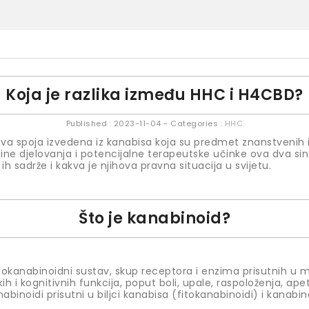
Koja je razlika između HHC i H4CBD?
Published :
2023-11-04
- Categories :
HHC
va spoja izvedena iz kanabisa koja su predmet znanstvenih i
čine djelovanja i potencijalne terapeutske učinke ova dva si
ih sadrže i kakva je njihova pravna situacija u svijetu.
Što je kanabinoid?
dokanabinoidni sustav, skup receptora i enzima prisutnih u m
ih i kognitivnih funkcija, poput boli, upale, raspoloženja, ape
abinoidi prisutni u biljci kanabisa (fitokanabinoidi) i kanabino