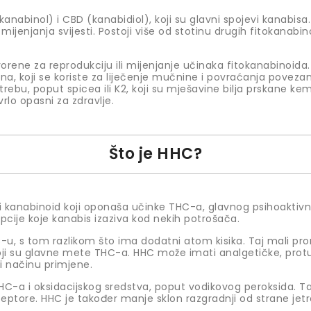
okanabinol) i CBD (kanabidiol), koji su glavni spojevi kanabi
enjanja svijesti. Postoji više od stotinu drugih fitokanabino
rene za reprodukciju ili mijenjanje učinaka fitokanabinoida. N
na, koji se koriste za liječenje mučnine i povraćanja povezan
rebu, poput spicea ili K2, koji su mješavine bilja prskane ke
rlo opasni za zdravlje.
Što je HHC?
ički kanabinoid koji oponaša učinke THC-a, glavnog psihoakti
pcije koje kanabis izaziva kod nekih potrošača.
C-u, s tom razlikom što ima dodatni atom kisika. Taj mali p
i su glavne mete THC-a. HHC može imati analgetičke, protu
 i načinu primjene.
-a i oksidacijskog sredstva, poput vodikovog peroksida. Ta
ceptore. HHC je također manje sklon razgradnji od strane j