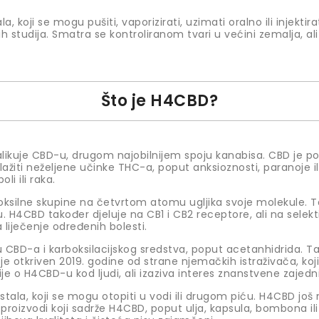
ala, koji se mogu pušiti, vaporizirati, uzimati oralno ili injekt
h studija. Smatra se kontroliranom tvari u većini zemalja, ali 
Što je H4CBD?
 nalikuje CBD-u, drugom najobilnijem spoju kanabisa. CBD je 
ažiti neželjene učinke THC-a, poput anksioznosti, paranoje il
li ili raka.
ksilne skupine na četvrtom atomu ugljika svoje molekule. T
u. H4CBD također djeluje na CB1 i CB2 receptore, ali na sele
liječenje određenih bolesti.
D-a i karboksilacijskog sredstva, poput acetanhidrida. Ta 
e otkriven 2019. godine od strane njemačkih istraživača, koji
ije o H4CBD-u kod ljudi, ali izaziva interes znanstvene zajedn
istala, koji se mogu otopiti u vodi ili drugom piću. H4CBD još 
 proizvodi koji sadrže H4CBD, poput ulja, kapsula, bombona il