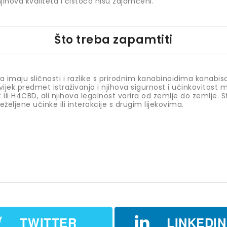
 njihova kvaliteta i čistoća nisu zajamčeni.
Što treba zapamtiti
a imaju sličnosti i razlike s prirodnim kanabinoidima kana
jek predmet istraživanja i njihova sigurnost i učinkovitost m
ili H4CBD, ali njihova legalnost varira od zemlje do zemlje. St
eljene učinke ili interakcije s drugim lijekovima.
TWITTER
LINKEDIN