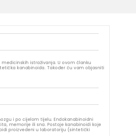
 medicinskih istraživanja. U ovom članku
ntetička kanabinoida. Također ću vam objasniti
ozgu i po cijelom tijelu. Endokanabinoidni
tita, memorije ili sna. Postoje kanabinoidi koje
idi proizvedeni u laboratoriju (sintetički