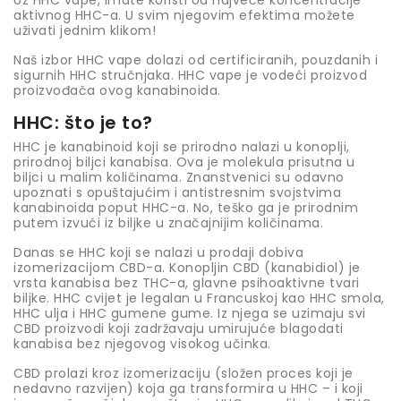
aktivnog HHC-a. U svim njegovim efektima možete
uživati ​​jednim klikom!
Naš izbor HHC vape dolazi od certificiranih, pouzdanih i
sigurnih HHC stručnjaka. HHC vape je vodeći proizvod
proizvođača ovog kanabinoida.
HHC: što je to?
HHC je kanabinoid koji se prirodno nalazi u konoplji,
prirodnoj biljci kanabisa. Ova je molekula prisutna u
biljci u malim količinama. Znanstvenici su odavno
upoznati s opuštajućim i antistresnim svojstvima
kanabinoida poput HHC-a. No, teško ga je prirodnim
putem izvući iz biljke u značajnijim količinama.
Danas se HHC koji se nalazi u prodaji dobiva
izomerizacijom CBD-a. Konopljin CBD (kanabidiol) je
vrsta kanabisa bez THC-a, glavne psihoaktivne tvari
biljke. HHC cvijet je legalan u Francuskoj kao HHC smola,
HHC ulja i HHC gumene gume. Iz njega se uzimaju svi
CBD proizvodi koji zadržavaju umirujuće blagodati
kanabisa bez njegovog visokog učinka.
CBD prolazi kroz izomerizaciju (složen proces koji je
nedavno razvijen) koja ga transformira u HHC – i koji