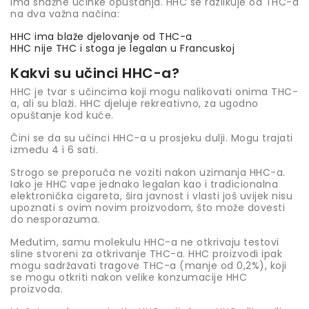
ima snažne učinke opuštanja. HHC se razlikuje od THC-a
na dva važna načina:
HHC ima blaže djelovanje od THC-a
HHC nije THC i stoga je legalan u Francuskoj
Kakvi su učinci HHC-a?
HHC je tvar s učincima koji mogu nalikovati onima THC-
a, ali su blaži. HHC djeluje rekreativno, za ugodno
opuštanje kod kuće.
Čini se da su učinci HHC-a u prosjeku dulji. Mogu trajati
između 4 i 6 sati.
Strogo se preporuča ne voziti nakon uzimanja HHC-a.
Iako je HHC vape jednako legalan kao i tradicionalna
elektronička cigareta, šira javnost i vlasti još uvijek nisu
upoznati s ovim novim proizvodom, što može dovesti
do nesporazuma.
Međutim, samu molekulu HHC-a ne otkrivaju testovi
sline stvoreni za otkrivanje THC-a. HHC proizvodi ipak
mogu sadržavati tragove THC-a (manje od 0,2%), koji
se mogu otkriti nakon velike konzumacije HHC
proizvoda.