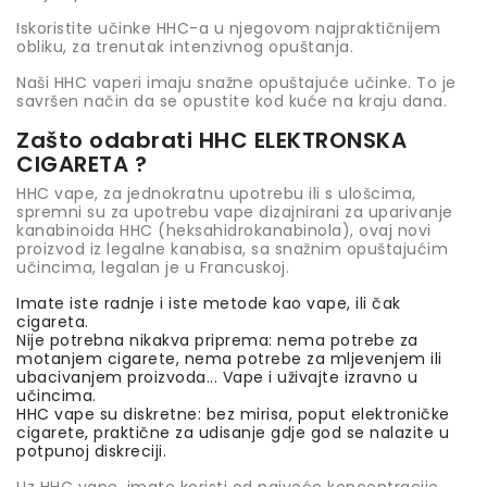
Iskoristite učinke HHC-a u njegovom najpraktičnijem
obliku, za trenutak intenzivnog opuštanja.
Naši HHC vaperi imaju snažne opuštajuće učinke. To je
savršen način da se opustite kod kuće na kraju dana.
Zašto odabrati HHC ELEKTRONSKA
CIGARETA ?
HHC vape, za jednokratnu upotrebu ili s ulošcima,
spremni su za upotrebu vape dizajnirani za uparivanje
kanabinoida HHC (heksahidrokanabinola), ovaj novi
proizvod iz legalne kanabisa, sa snažnim opuštajućim
učincima, legalan je u Francuskoj.
Imate iste radnje i iste metode kao vape, ili čak
cigareta.
Nije potrebna nikakva priprema: nema potrebe za
motanjem cigarete, nema potrebe za mljevenjem ili
ubacivanjem proizvoda... Vape i uživajte izravno u
učincima.
HHC vape su diskretne: bez mirisa, poput elektroničke
cigarete, praktične za udisanje gdje god se nalazite u
potpunoj diskreciji.
Uz HHC vape, imate koristi od najveće koncentracije