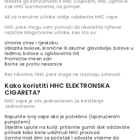
Možete ga konzumirati s HHC cvijećem, HHC uljima ili
čak HHC bombonima, na primjer.
Ali za trenutne učinke radije odaberite HHC vape.
HHC pare mogu vam pomoći da iskoristite njihove
različite blagotvorne učinke, kao što su:
Umirite stres i tjeskobu
Ublažite bolove, kronične ili akutne: glavobolje, bolove u
leđima, bolove u zglobovima itd.
Promičite miran san
Borite se protiv nesanice
Bez nikotina, HHC pare stoga ne izazivaju ovisnost.
Kako koristiti HHC ELEKTRONSKA
CIGARETA?
HHC vape je vrlo jednostavan za korištenje.
Jednostavno:
Napunite svoj vape ako je potrebno (isporučenim
punjačem)
Slijedite upute na kutiji: pritisnite gumb dok održavate
pritisak kako biste udahnuli HHC proizvod
Uzmite mali dim za početak i odvojite vrijeme da