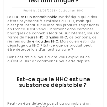
test anti drogue ?
Publié le :
28/05/2023
- Catégories :
HHC
Le
HHC est un cannabinoïde
synthétique qui a des
effets psychoactifs similaires au THC, mais qui
n'est pas inscrit sur la liste des produits stupéfiants
en France. Il est vendu librement dans certaines
boutiques de cannabis légal ou sur Internet, sous la
forme de
fleurs HHC
, d'
huiles HHC
, de bonbons, de
résines ou de
e-liquides HHC
. Mais qu'en est-il du
dépistage du HHC ? Est-ce que ce produit peut
être détecté lors d’un test salivaire ?
Dans cet article, nous allons vous expliquer ce
qu'est le HHC et comment il peut être dépisté.
Est-ce que le HHC est une
substance dépistable ?
Peut-on être détecté positif au cannabis si on