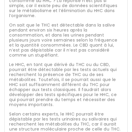
consomme du HHC ? La réponse n'est pas si
simple, car il existe peu de données scientifiques
sur le métabolisme et l’élimination du HHC dans
l’organisme.
On sait que le THC est détectable dans la salive
pendant environ six heures après la
consommation, et dans les urines pendant
plusieurs jours voire semaines selon la fréquence
et la quantité consommées. Le CBD quant à lui,
n’est pas dépistable car il n’est pas considéré
comme un stupéfiant.
Le HHC, en tant que dérivé du THC ou du CBD,
pourrait être détectable par les tests actuels qui
recherchent la présence de THC ou de ses
métabolites. Toutefois, il se pourrait aussi que le
HHC soit suffisamment différent du THC pour
échapper aux tests classiques. Il faudrait alors
développer des tests spécifiques pour le HHC, ce
qui pourrait prendre du temps et nécessiter des
moyens importants.
Selon certains experts, le HHC pourrait être
dépistable par les tests urinaires ou salivaires qui
recherchent les métabolites du THC, car il aurait
une structure moléculaire proche de celle du THC.